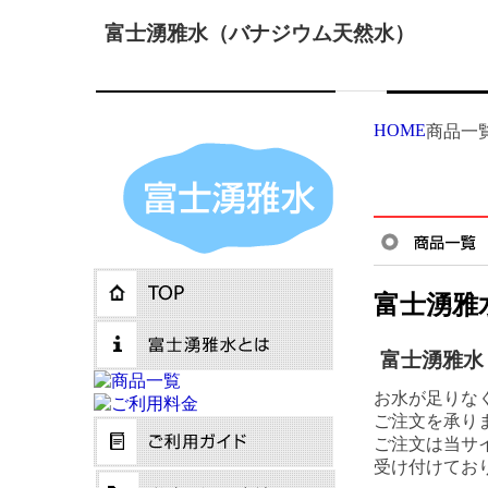
富士湧雅水（バナジウム天然水）
HOME
商品一
富士湧雅
富士湧雅水
お水が足りな
ご注文を承り
ご注文は当サ
受け付けてお