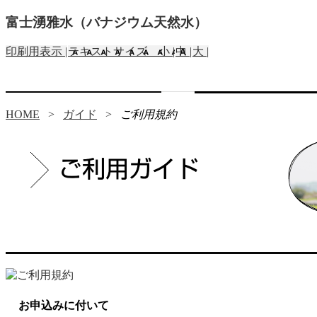
富士湧雅水（バナジウム天然水）
印刷用表示 |
テキストサイズ 小 |
中 |
大 |
HOME
>
ガイド
>
ご利用規約
お申込みに付いて